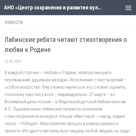
АНО «Центр сохранения и развития культуры «Новая линия»
Skip to content
НОВОСТИ
Лабинские ребята читают стихотворения о
любви к Родине
22.03.2024
В каждой строчке – любовь к Родине, палитра эмоций и
переживаний, душевная мелодия. Исполнение стихотворений –
особое искусство. Ему сложно научиться, его сложно оценить,
поскольку чувства у всех – индивидуальны. 21 марта – во
Всемирный день поэзии – в Модельной детской библиотеке им.
А.С. Пушкина юные лабинские патриоты исполняли
стихотворения на конкурсе чтецов «Имя героя — народ, подвиг
героя — Победа!». Мероприятие прошло в рамках краевого
проекта «Из одного металла льют медаль за бой, медаль за труд».